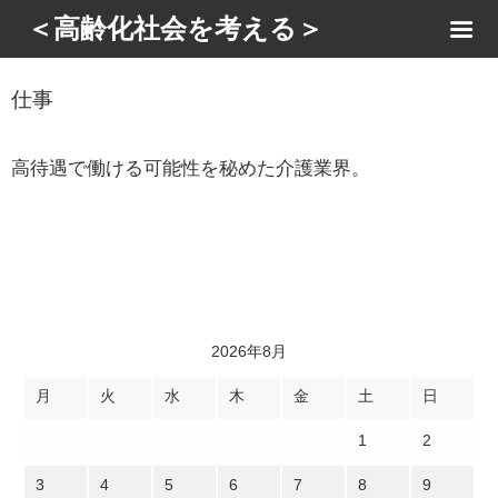
＜高齢化社会を考える＞
仕事
高待遇で働ける可能性を秘めた介護業界。
2026年8月
月
火
水
木
金
土
日
1
2
3
4
5
6
7
8
9