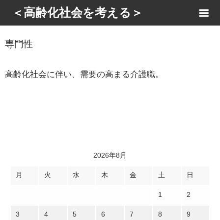
＜高齢化社会を考える＞
専門性
高齢化社会に伴い、需要の高まる介護職。
2026年8月
月
火
水
木
金
土
日
1
2
3
4
5
6
7
8
9